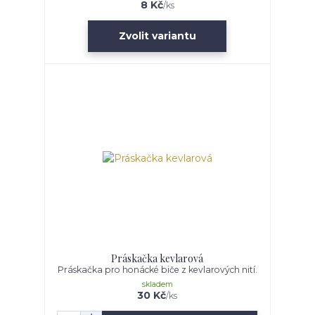
8 Kč
/
ks
Zvolit variantu
Práskačka kevlarová
Práskačka pro honácké biče z kevlarových nití.
skladem
30 Kč
/
ks