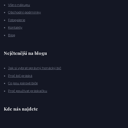
Vše o nákupu
Obchodní podmínky
Fotogalerie
Kontakty
Blog
Nejčtenější na blogu
Jak si vybrat správný honácký bič
Proč bič práská
Co jsou párové biče
Proč používat práskačku
Kde nás najdete