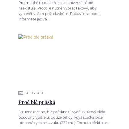
Pro mnohé to bude šok, ale univerzální bič
neexistuje. Proto je nutné vybrat takový, aby
vyhovět vašim požadavkům. Pokusím se podat
informace jež vá...
20
05
2026
Proč bič práská
Stručně řečeno, bič práskne tj. vydá zvukový efekt
podobný výstřelu, pouze tehdy, když špička biče
překoná rychlost zvuku (332 m/s). Tomuto efektu se ...