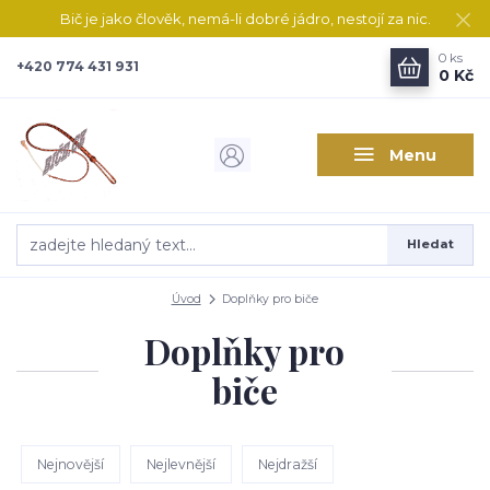
Bič je jako člověk, nemá-li dobré jádro, nestojí za nic.
0
ks
+420 774 431 931
0 Kč
Menu
Hledat
Úvod
Doplňky pro biče
Doplňky pro
biče
Nejnovější
Nejlevnější
Nejdražší