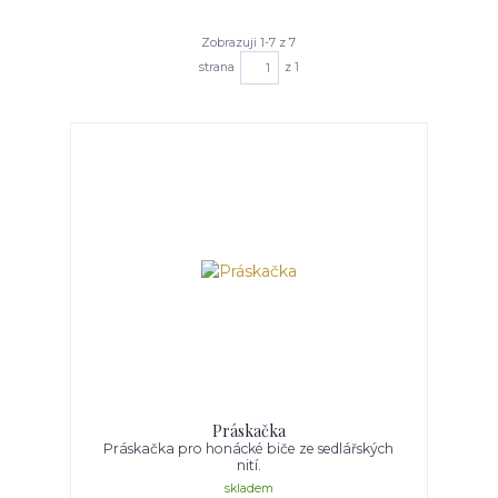
Zobrazuji 1-7 z 7
strana
z 1
Práskačka
Práskačka pro honácké biče ze sedlářských
nití.
skladem