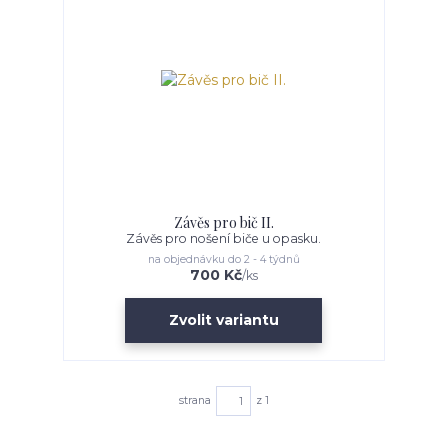
Závěs pro bič II.
Závěs pro nošení biče u opasku.
na objednávku do 2 - 4 týdnů
700 Kč
/
ks
Zvolit variantu
strana
z 1