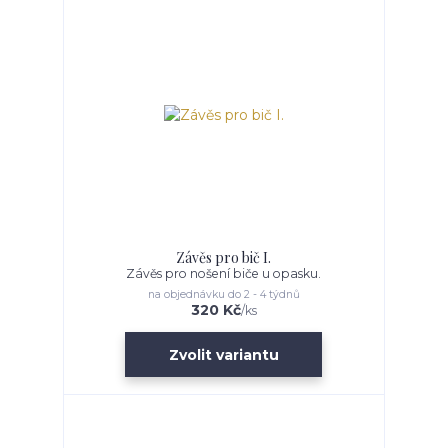
Závěs pro bič I.
Závěs pro nošení biče u opasku.
na objednávku do 2 - 4 týdnů
320 Kč
/
ks
Zvolit variantu