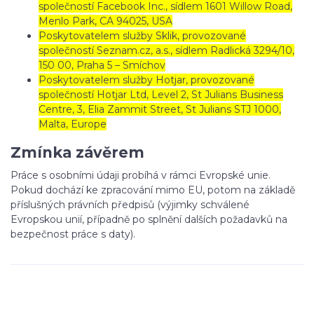
společností Facebook Inc., sídlem 1601 Willow Road,
Menlo Park, CA 94025, USA
Poskytovatelem služby Sklik, provozované
společností Seznam.cz, a.s., sídlem Radlická 3294/10,
150 00, Praha 5 – Smíchov
Poskytovatelem služby Hotjar, provozované
společností Hotjar Ltd, Level 2, St Julians Business
Centre, 3, Elia Zammit Street, St Julians STJ 1000,
Malta, Europe
Zmínka závěrem
Práce s osobními údaji probíhá v rámci Evropské unie.
Pokud dochází ke zpracování mimo EU, potom na základě
příslušných právních předpisů (výjimky schválené
Evropskou unií, případně po splnění dalších požadavků na
bezpečnost práce s daty).