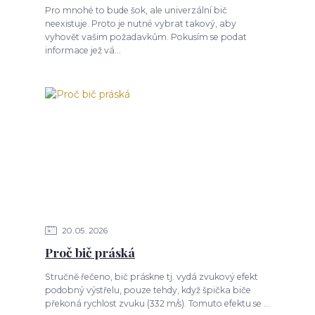
Pro mnohé to bude šok, ale univerzální bič
neexistuje. Proto je nutné vybrat takový, aby
vyhovět vašim požadavkům. Pokusím se podat
informace jež vá...
20
05
2026
Proč bič práská
Stručně řečeno, bič práskne tj. vydá zvukový efekt
podobný výstřelu, pouze tehdy, když špička biče
překoná rychlost zvuku (332 m/s). Tomuto efektu se ...