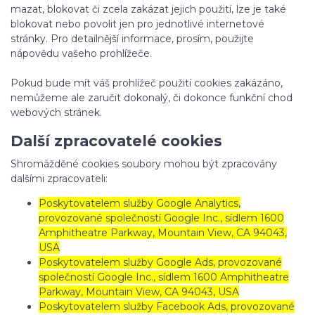
mazat, blokovat či zcela zakázat jejich použití, lze je také
blokovat nebo povolit jen pro jednotlivé internetové
stránky. Pro detailnější informace, prosím, použijte
nápovědu vašeho prohlížeče.
Pokud bude mít váš prohlížeč použití cookies zakázáno,
nemůžeme ale zaručit dokonalý, či dokonce funkční chod
webových stránek.
Další zpracovatelé cookies
Shromážděné cookies soubory mohou být zpracovány
dalšími zpracovateli:
Poskytovatelem služby Google Analytics,
provozované společností Google Inc., sídlem 1600
Amphitheatre Parkway, Mountain View, CA 94043,
USA
Poskytovatelem služby Google Ads, provozované
společností Google Inc., sídlem 1600 Amphitheatre
Parkway, Mountain View, CA 94043, USA
Poskytovatelem služby Facebook Ads, provozované