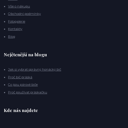
Vše o nákupu
Obchodní podmínky
Fotogalerie
Kontakty
Blog
Nejčtenější na blogu
Jak si vybrat správný honácký bič
Proč bič práská
Co jsou párové biče
Proč používat práskačku
Kde nás najdete