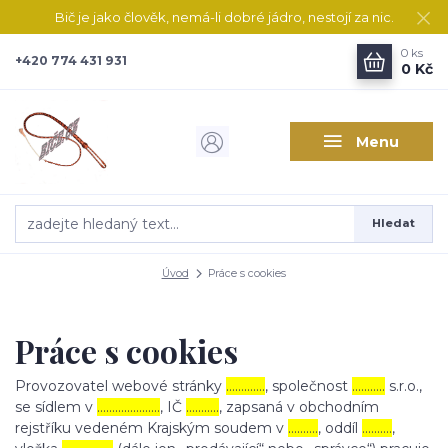
Bič je jako člověk, nemá-li dobré jádro, nestojí za nic.
0
ks
+420 774 431 931
0 Kč
Menu
Hledat
Úvod
Práce s cookies
Práce s cookies
Provozovatel webové stránky
………….
, společnost
………..
s.r.o.,
se sídlem v
…………………
, IČ
………..
, zapsaná v obchodním
rejstříku vedeném Krajským soudem v
……….
, oddíl
……….
,