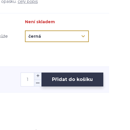
u opasku.
celý popis
Není skladem
kůže
Přidat do košíku