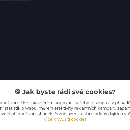
🍪 Jak byste rádi své cookies?
Upravit sběr cookies.
 používáme ke správnému fungování našeho e-shopu a v případě
ní statistik o webu, měření efektivity reklamních kampaní, zap
vení při používání stránek, či zobrazení reklam odpovídajících v
Více k využití cookies
Vytvořeno na
Eshop-rychle.cz