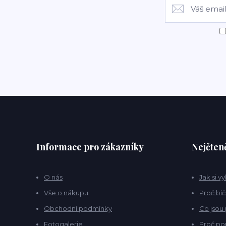
Informace pro zákazníky
Nejčteně
O nás
Jak si v
Vše o nákupu
Proč bič
Obchodní podmínky
Co jsou
Fotogalerie
Proč po