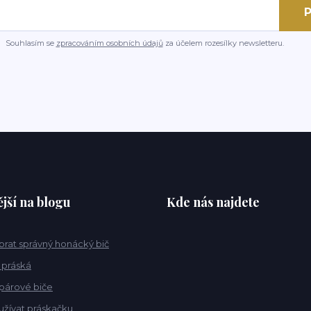
P
Souhlasím se
zpracováním osobních údajů
za účelem rozesílky newsletteru.
jší na blogu
Kde nás najdete
ybrat správný honácký bič
 práská
 párové biče
užívat práskačku