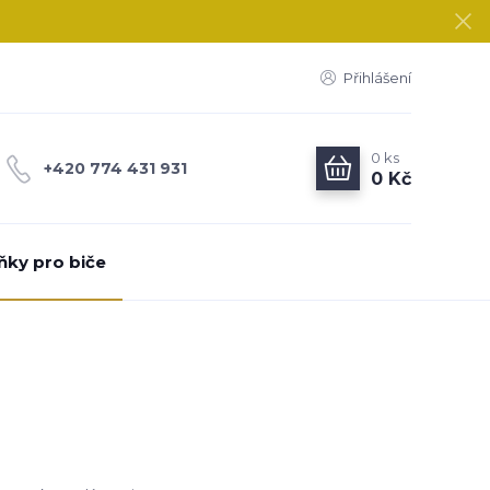
Přihlášení
0
ks
+420 774 431 931
0 Kč
ňky pro biče