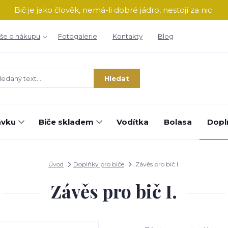
Bič je jako člověk, nemá-li dobré jádro, nestojí za nic.
še o nákupu
Fotogalerie
Kontakty
Blog
Hledat
ávku
Biče skladem
Vodítka
Bolasa
Dopl
Úvod
Doplňky pro biče
Závěs pro bič I.
Závěs pro bič I.