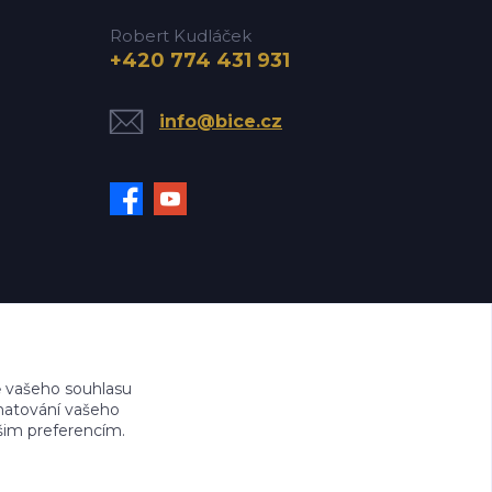
Robert Kudláček
+420 774 431 931
info@bice.cz
 vašeho souhlasu
amatování vašeho
ašim preferencím.