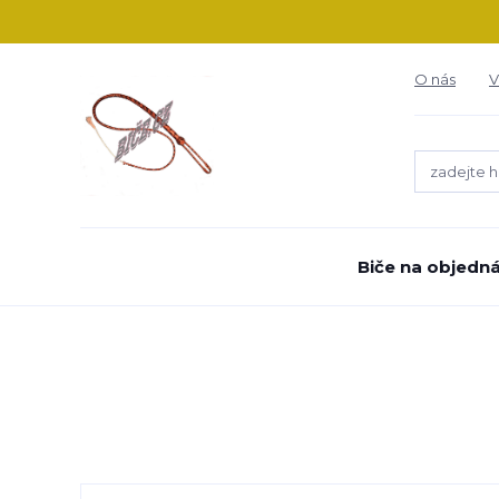
O nás
V
Biče na objedn