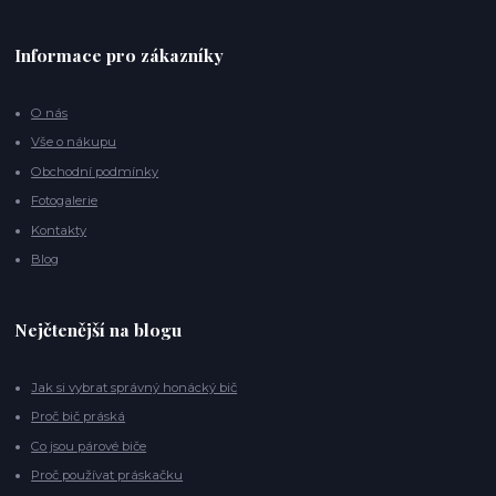
Informace pro zákazníky
O nás
Vše o nákupu
Obchodní podmínky
Fotogalerie
Kontakty
Blog
Nejčtenější na blogu
Jak si vybrat správný honácký bič
Proč bič práská
Co jsou párové biče
Proč používat práskačku