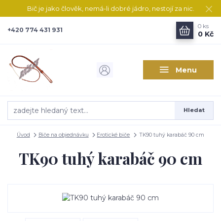
Bič je jako člověk, nemá-li dobré jádro, nestojí za nic.
0
ks
+420 774 431 931
0 Kč
Menu
Hledat
Úvod
Biče na objednávku
Erotické biče
TK90 tuhý karabáč 90 cm
TK90 tuhý karabáč 90 cm