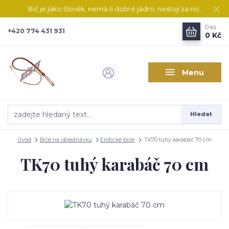
Bič je jako člověk, nemá-li dobré jádro, nestojí za nic.
0
ks
+420 774 431 931
0 Kč
Menu
Hledat
Úvod
Biče na objednávku
Erotické biče
TK70 tuhý karabáč 70 cm
TK70 tuhý karabáč 70 cm