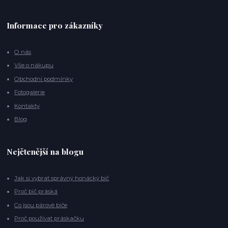
Informace pro zákazníky
O nás
Vše o nákupu
Obchodní podmínky
Fotogalerie
Kontakty
Blog
Nejčtenější na blogu
Jak si vybrat správný honácký bič
Proč bič práská
Co jsou párové biče
Proč používat práskačku