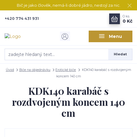
Bič je jako člověk, nemá-li dobré jádro, nestojí za nic.
0
ks
+420 774 431 931
0 Kč
Menu
Hledat
Úvod
Biče na objednávku
Erotické biče
KDK140 karabáč s rozdvojeným
koncem 140 cm
KDK140 karabáč s
rozdvojeným koncem 140
cm