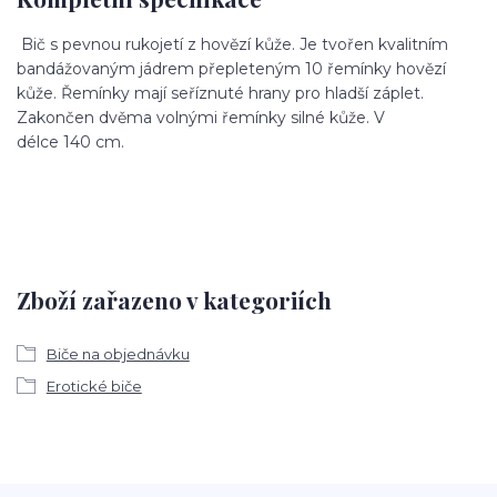
Bič s pevnou rukojetí z hovězí kůže. Je tvořen kvalitním
bandážovaným jádrem přepleteným 10 řemínky hovězí
kůže. Řemínky mají seříznuté hrany pro hladší záplet.
Zakončen dvěma volnými řemínky silné kůže. V
délce
140
cm.
Zboží zařazeno v kategoriích
Biče na objednávku
Erotické biče