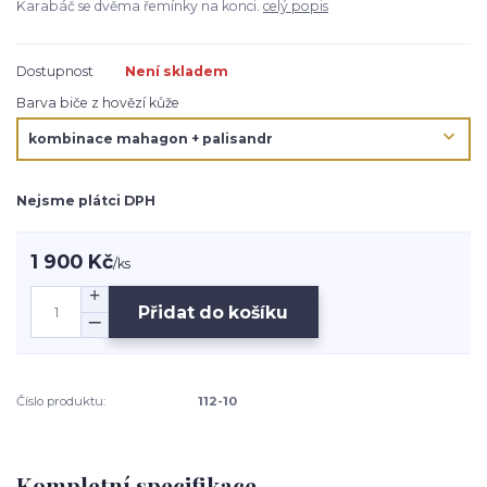
Karabáč se dvěma řemínky na konci.
celý popis
Dostupnost
Není skladem
Barva biče z hovězí kůže
Nejsme plátci DPH
1 900 Kč
/
ks
Přidat do košíku
Číslo produktu:
112-10
Kompletní specifikace