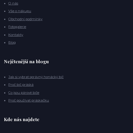
O nás
Vše o nákupu
Obchodní podmínky
Fotogalerie
Kontakty
Blog
Nejčtenější na blogu
Jak si vybrat správný honácký bič
Proč bič práská
Co jsou párové biče
Proč používat práskačku
Kde nás najdete