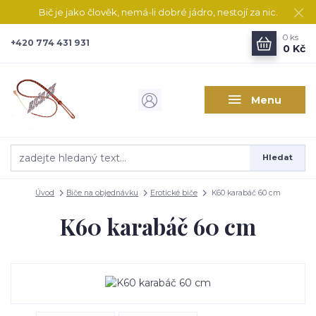
Bič je jako člověk, nemá-li dobré jádro, nestojí za nic.
0
ks
+420 774 431 931
0 Kč
Menu
Hledat
Úvod
Biče na objednávku
Erotické biče
K60 karabáč 60 cm
K60 karabáč 60 cm