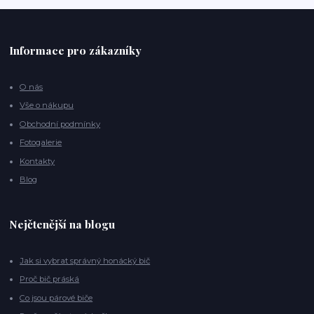
Informace pro zákazníky
O nás
Vše o nákupu
Obchodní podmínky
Fotogalerie
Kontakty
Blog
Nejčtenější na blogu
Jak si vybrat správný honácký bič
Proč bič práská
Co jsou párové biče