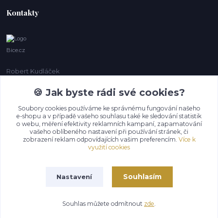
Kontakty
Bice.cz
Robert Kudláček
+420 774 431 931
🍪 Jak byste rádi své cookies?
info@bice.cz
Soubory cookies používáme ke správnému fungování našeho
e-shopu a v případě vašeho souhlasu také ke sledování statistik
o webu, měření efektivity reklamních kampaní, zapamatování
vašeho oblíbeného nastavení při používání stránek, či
zobrazení reklam odpovídajících vašim preferencím.
Více k
využití cookies
Souhlasím
Nastavení
Upravit sběr cookies.
Souhlas můžete odmítnout
zde
.
Vytvořeno na
Eshop-rychle.cz