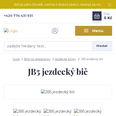
Bič je jako člověk, nemá-li dobré jádro, nestojí za nic.
0
ks
+420 774 431 931
0 Kč
Menu
Hledat
Úvod
Biče na objednávku
Jezdecké bičíky
JB5 jezdecký bič
JB5 jezdecký bič