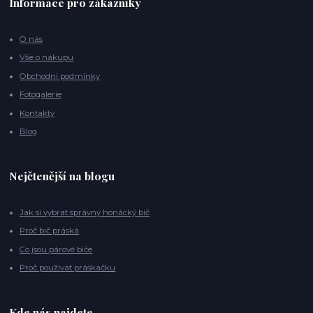
Informace pro zákazníky
O nás
Vše o nákupu
Obchodní podmínky
Fotogalerie
Kontakty
Blog
Nejčtenější na blogu
Jak si vybrat správný honácký bič
Proč bič práská
Co jsou párové biče
Proč používat práskačku
Kde nás najdete