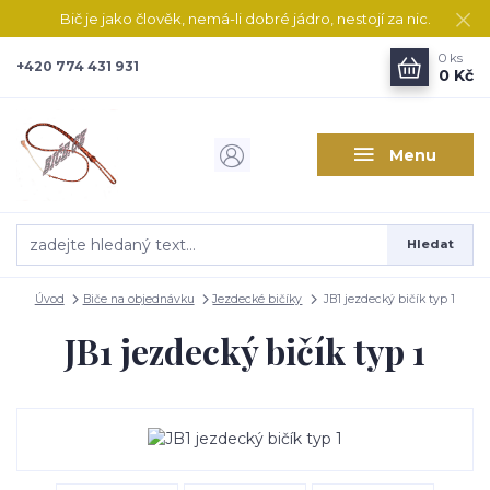
Bič je jako člověk, nemá-li dobré jádro, nestojí za nic.
0
ks
+420 774 431 931
0 Kč
Menu
Hledat
Úvod
Biče na objednávku
Jezdecké bičíky
JB1 jezdecký bičík typ 1
JB1 jezdecký bičík typ 1