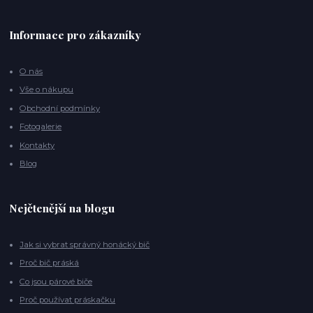
Informace pro zákazníky
O nás
Vše o nákupu
Obchodní podmínky
Fotogalerie
Kontakty
Blog
Nejčtenější na blogu
Jak si vybrat správný honácký bič
Proč bič práská
Co jsou párové biče
Proč používat práskačku