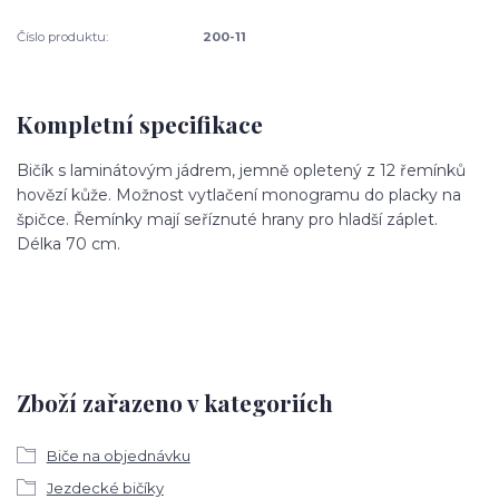
Číslo produktu:
200-11
Kompletní specifikace
Bičík s laminátovým jádrem, jemně opletený z 12 řemínků
hovězí kůže. Možnost vytlačení monogramu do placky na
špičce. Řemínky mají seříznuté hrany pro hladší záplet.
Délka 70 cm.
Zboží zařazeno v kategoriích
Biče na objednávku
Jezdecké bičíky