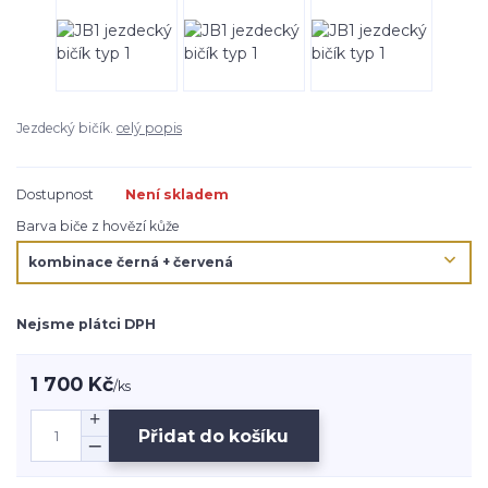
Jezdecký bičík.
celý popis
Dostupnost
Není skladem
Barva biče z hovězí kůže
Nejsme plátci DPH
1 700 Kč
/
ks
Přidat do košíku