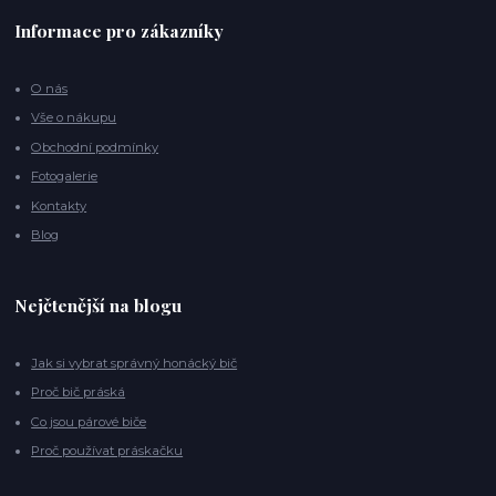
Informace pro zákazníky
O nás
Vše o nákupu
Obchodní podmínky
Fotogalerie
Kontakty
Blog
Nejčtenější na blogu
Jak si vybrat správný honácký bič
Proč bič práská
Co jsou párové biče
Proč používat práskačku