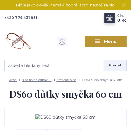
Bič je jako člověk, nemá-li dobré jádro, nestojí za nic.
0
ks
+420 774 431 931
0 Kč
Menu
Hledat
Úvod
Biče na objednávku
Erotické biče
DS60 důtky smyčka 60 cm
DS60 důtky smyčka 60 cm