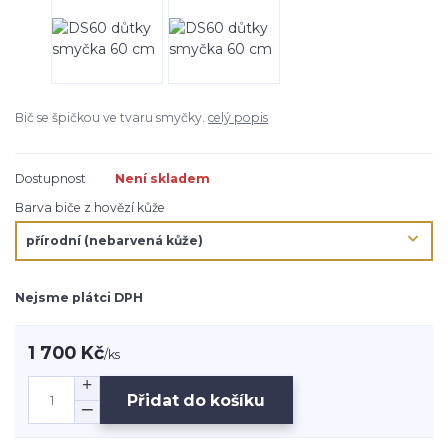
Bič se špičkou ve tvaru smyčky.
celý popis
Dostupnost
Není skladem
Barva biče z hovězí kůže
Nejsme plátci DPH
1 700 Kč
/
ks
Přidat do košíku