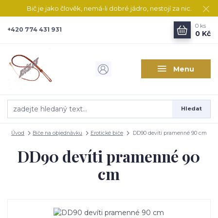
Bič je jako člověk, nemá-li dobré jádro, nestojí za nic.
0
ks
+420 774 431 931
0 Kč
Menu
Hledat
Úvod
Biče na objednávku
Erotické biče
DD90 devíti pramenné 90 cm
DD90 devíti pramenné 90
cm