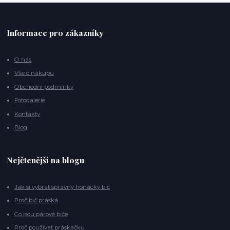
Informace pro zákazníky
O nás
Vše o nákupu
Obchodní podmínky
Fotogalerie
Kontakty
Blog
Nejčtenější na blogu
Jak si vybrat správný honácký bič
Proč bič práská
Co jsou párové biče
Proč používat práskačku