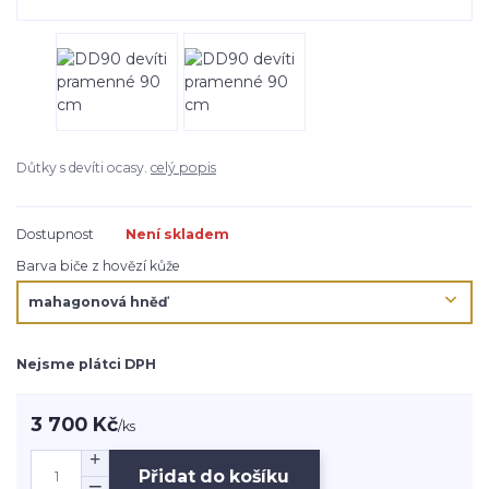
Důtky s devíti ocasy.
celý popis
Dostupnost
Není skladem
Barva biče z hovězí kůže
Nejsme plátci DPH
3 700 Kč
/
ks
Přidat do košíku