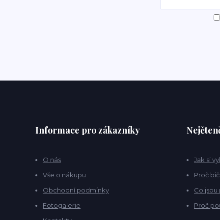
Informace pro zákazníky
Nejčteně
O nás
Jak si v
Vše o nákupu
Proč bič
Obchodní podmínky
Co jsou
Fotogalerie
Proč po