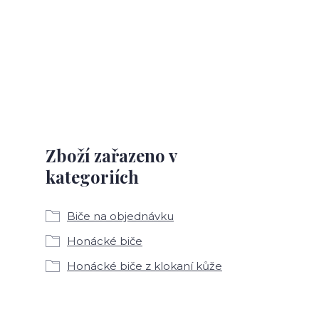
Zboží zařazeno v
kategoriích
Biče na objednávku
Honácké biče
Honácké biče z klokaní kůže