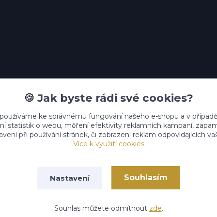
🍪 Jak byste rádi své cookies?
 používáme ke správnému fungování našeho e-shopu a v případě
ní statistik o webu, měření efektivity reklamních kampaní, zap
vení při používání stránek, či zobrazení reklam odpovídajících v
Více k využití cookies
Upravit sběr cookies.
Souhlasím
Nastavení
Vytvořeno na
Eshop-rychle.cz
Souhlas můžete odmítnout
zde
.