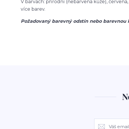
V barvách: přírodní (nebarvená kůže), červená
více barev.
Požadovaný barevný odstín nebo barevnou 
N