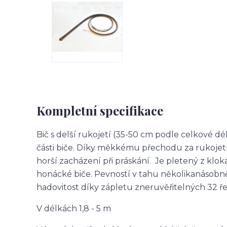
Kompletní specifikace
Bič s delší rukojetí (35-50 cm podle celkové
části biče. Díky měkkému přechodu za rukojetí 
horší zacházení při práskání. Je pletený z klok
honácké biče. Pevností v tahu několikanásobně
hadovitost díky zápletu zneruvěřitelných 32 ře
V délkách 1,8 - 5 m