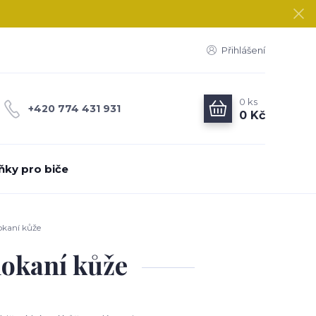
Přihlášení
0
ks
+420 774 431 931
0 Kč
ňky pro biče
okaní kůže
lokaní kůže