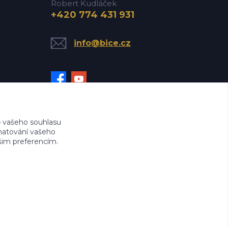
Robert Kudláček
+420 774 431 931
info@bice.cz
 vašeho souhlasu
amatování vašeho
ašim preferencím.