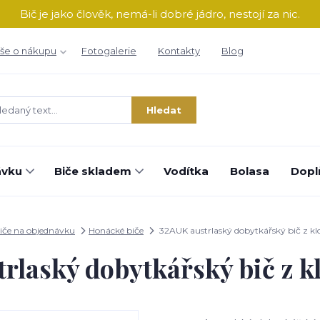
Bič je jako člověk, nemá-li dobré jádro, nestojí za nic.
še o nákupu
Fotogalerie
Kontakty
Blog
Hledat
ávku
Biče skladem
Vodítka
Bolasa
Dopl
iče na objednávku
Honácké biče
32AUK austrlaský dobytkářský bič z kl
rlaský dobytkářský bič z k