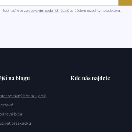
Souhlasím se
zpracováním osobních údajů
za účelem rozesílky newsletteru.
jší na blogu
Kde nás najdete
ybrat správný honácký bič
 práská
 párové biče
užívat práskačku