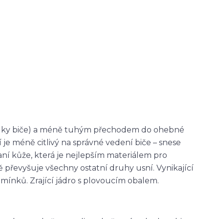
 délky biče) a méně tuhým přechodem do ohebné
je méně citlivý na správné vedení biče – snese
aní kůže, která je nejlepším materiálem pro
 převyšuje všechny ostatní druhy usní. Vynikající
mínků. Zrající jádro s plovoucím obalem.