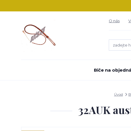
O nás
V
Biče na objedn
Úvod
B
32AUK aust