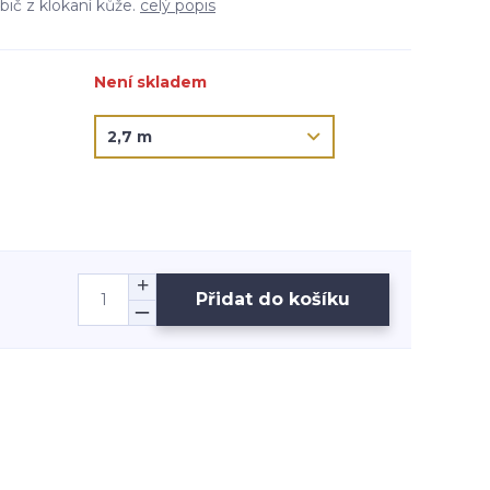
bič z klokaní kůže.
celý popis
Není skladem
Přidat do košíku