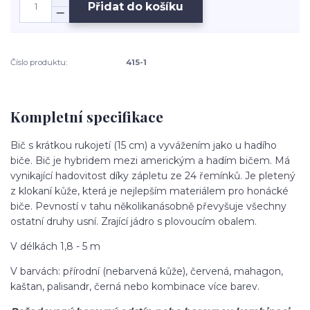
Přidat do košíku
Číslo produktu:
415-1
Kompletní specifikace
Bič s krátkou rukojetí (15 cm) a vyvážením jako u hadího
biče. Bič je hybridem mezi americkým a hadím bičem. Má
vynikající hadovitost díky zápletu ze 24 řemínků. Je pletený
z klokaní kůže, která je nejlepším materiálem pro honácké
biče. Pevností v tahu několikanásobně převyšuje všechny
ostatní druhy usní. Zrající jádro s plovoucím obalem.
V délkách 1,8 - 5 m
V barvách: přírodní (nebarvená kůže), červená, mahagon,
kaštan, palisandr, černá nebo kombinace více barev.