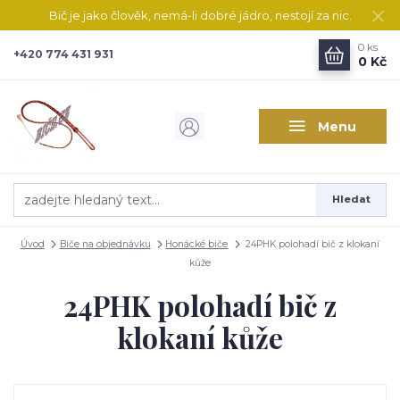
Bič je jako člověk, nemá-li dobré jádro, nestojí za nic.
0
ks
+420 774 431 931
0 Kč
Menu
Hledat
Úvod
Biče na objednávku
Honácké biče
24PHK polohadí bič z klokaní
kůže
24PHK polohadí bič z
klokaní kůže