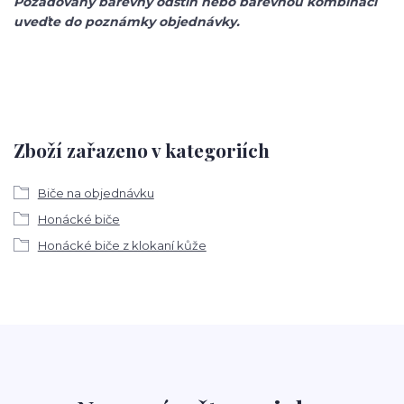
Požadovaný barevný odstín nebo barevnou kombinaci
uveďte do poznámky objednávky.
Zboží zařazeno v kategoriích
Biče na objednávku
Honácké biče
Honácké biče z klokaní kůže