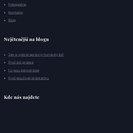
Fotogalerie
Kontakty
Blog
Nejčtenější na blogu
Jak si vybrat správný honácký bič
Proč bič práská
Co jsou párové biče
Proč používat práskačku
Kde nás najdete