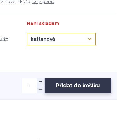
o z hovězí kůže.
celý popis
Není skladem
kůže
Přidat do košíku