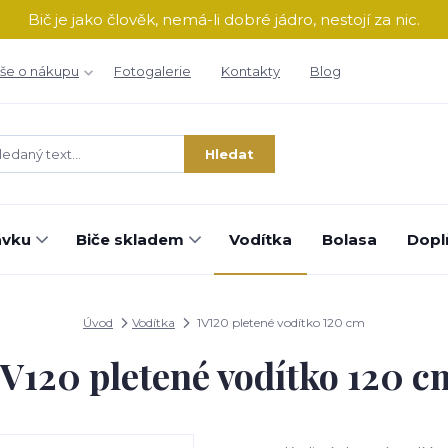
Bič je jako člověk, nemá-li dobré jádro, nestojí za nic.
še o nákupu
Fotogalerie
Kontakty
Blog
Hledat
ávku
Biče skladem
Vodítka
Bolasa
Dopl
Úvod
Vodítka
1V120 pletené vodítko 120 cm
1V120 pletené vodítko 120 c