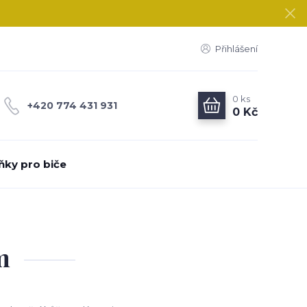
Přihlášení
0
ks
+420 774 431 931
0 Kč
ňky pro biče
m