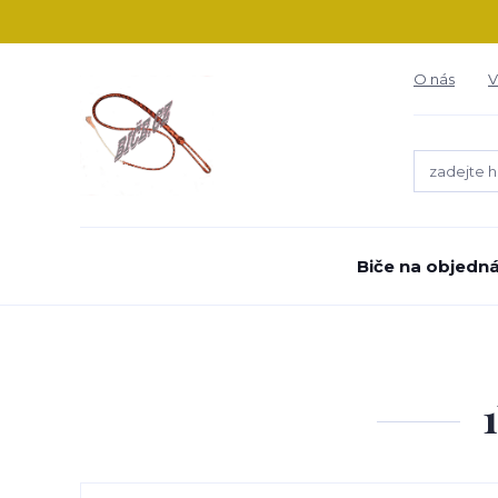
O nás
V
Biče na objedn