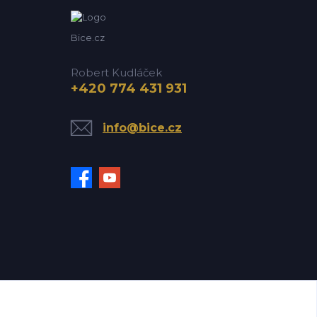
Bice.cz
Robert Kudláček
+420 774 431 931
info@bice.cz