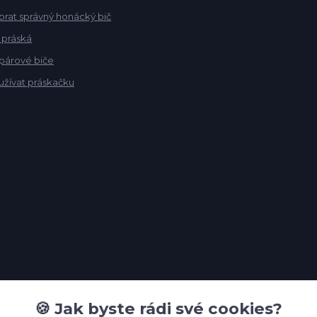
ybrat správný honácký bič
 práská
 párové biče
užívat práskačku
🍪 Jak byste rádi své cookies?