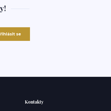
y!
řihlásit se
Kontakty