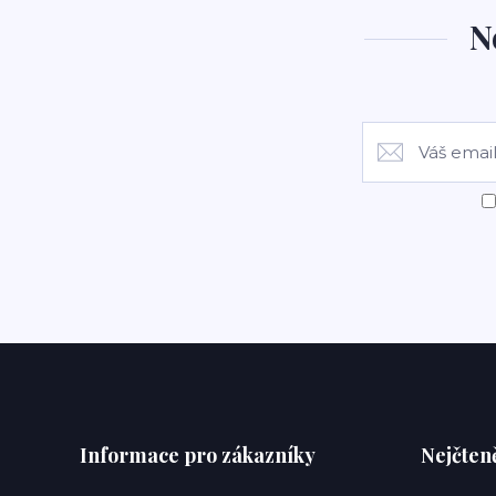
N
Informace pro zákazníky
Nejčteně