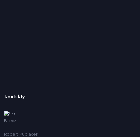
Kontakty
Bice.cz
Robert Kudláček
+420 774 431 931