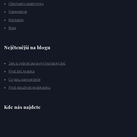
Obchodní podmínky
Fotogalerie
Kontakty
Blog
Nejčtenější na blogu
Jak si vybrat správný honácký bič
Proč bič práská
Co jsou párové biče
Proč používat práskačku
Kde nás najdete