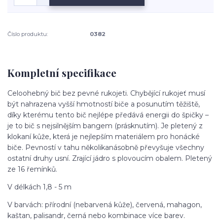
Číslo produktu:
0382
Kompletní specifikace
Celoohebný bič bez pevné rukojeti. Chybějící rukojeť musí
být nahrazena vyšší hmotností biče a posunutím těžiště,
díky kterému tento bič nejlépe předává energii do špičky –
je to bič s nejsilnějším bangem (prásknutím). Je pletený z
klokaní kůže, která je nejlepším materiálem pro honácké
biče. Pevností v tahu několikanásobně převyšuje všechny
ostatní druhy usní. Zrající jádro s plovoucím obalem. Pletený
ze 16 řemínků.
V délkách 1,8 - 5 m
V barvách: přírodní (nebarvená kůže), červená, mahagon,
kaštan, palisandr, černá nebo kombinace více barev.