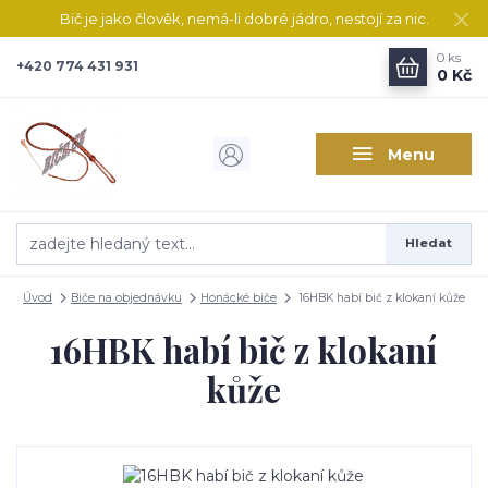
Bič je jako člověk, nemá-li dobré jádro, nestojí za nic.
0
ks
+420 774 431 931
0 Kč
Menu
Hledat
Úvod
Biče na objednávku
Honácké biče
16HBK habí bič z klokaní kůže
16HBK habí bič z klokaní
kůže