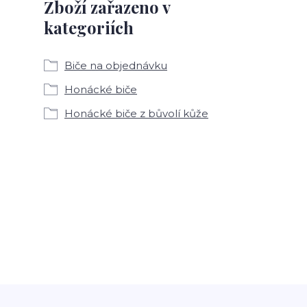
Zboží zařazeno v
kategoriích
Biče na objednávku
Honácké biče
Honácké biče z bůvolí kůže