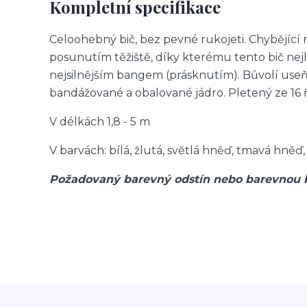
Kompletní specifikace
Celoohebný bič, bez pevné rukojeti. Chybějící 
posunutím těžiště, díky kterému tento bič nejlé
nejsilnějším bangem (prásknutím). Bůvolí useň j
bandážované a obalované jádro. Pletený ze 16 
V délkách 1,8 - 5 m
V barvách: bílá, žlutá, světlá hněď, tmavá hně
Požadovaný barevný odstín nebo barevnou 