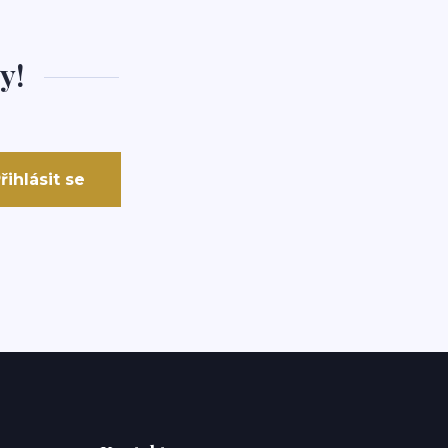
y!
řihlásit se