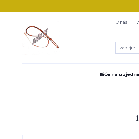
O nás
V
Biče na objedn