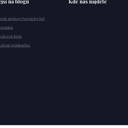
jší na blogu
Kde nás najdete
ybrat správný honácký bič
 práská
 párové biče
užívat práskačku