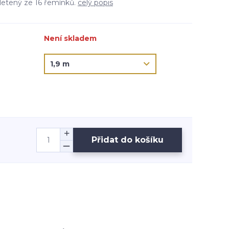
pletený ze 16 řemínků.
celý popis
Není skladem
Přidat do košíku