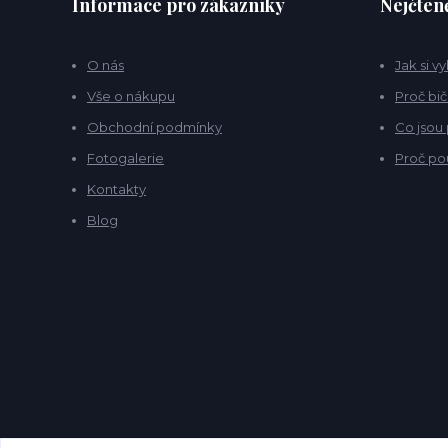
Informace pro zákazníky
Nejčteně
O nás
Jak si v
Vše o nákupu
Proč bič
Obchodní podmínky
Co jsou
Fotogalerie
Proč po
Kontakty
Blog