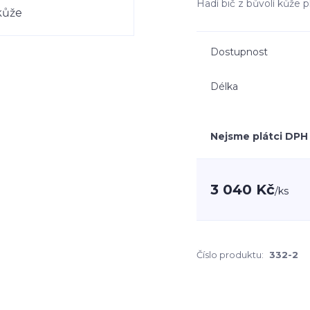
Hadí bič z bůvolí kůže 
Dostupnost
Délka
Nejsme plátci DPH
3 040 Kč
/
ks
Číslo produktu:
332-2