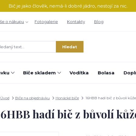
Bič je jako člověk, nemá-li dobré jádro, nestojí za nic.
še o nákupu
Fotogalerie
Kontakty
Blog
Hledat
ávku
Biče skladem
Vodítka
Bolasa
Dopl
Úvod
Biče na objednávku
Honácké biče
16HBB hadí bič z bůvolí kůže
16HBB hadí bič z bůvolí kůž