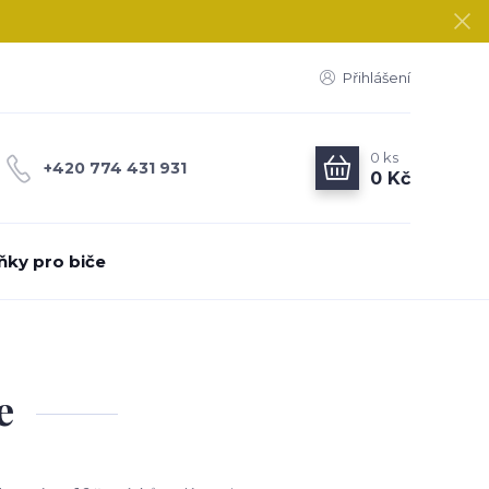
Přihlášení
0
ks
+420 774 431 931
0 Kč
ňky pro biče
e