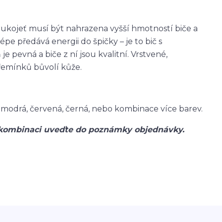
rukojeť musí být nahrazena vyšší hmotností biče a
pe předává energii do špičky – je to bič s
e pevná a biče z ní jsou kvalitní. Vrstvené,
řemínků bůvolí kůže.
ď, modrá, červená, černá, nebo kombinace více barev.
kombinaci uveďte do poznámky objednávky.