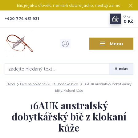
Bič je jako člověk, nemá-li dobré jádro, nestojí za nic.
0
ks
+420 774 431 931
0 Kč
Menu
Hledat
Úvod
Biče na objednávku
Honácké biče
16AUK australský dobytkářský
bič z klokaní kůže
16AUK australský
dobytkářský bič z klokaní
kůže