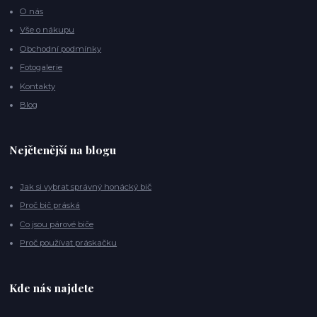
O nás
Vše o nákupu
Obchodní podmínky
Fotogalerie
Kontakty
Blog
Nejčtenější na blogu
Jak si vybrat správný honácký bič
Proč bič práská
Co jsou párové biče
Proč používat práskačku
Kde nás najdete