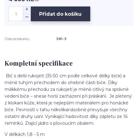
Přidat do košíku
Číslo produktu:
381-3
Kompletní specifikace
Bič s delší rukojetí (35-50 cm podle celkové délky biče) a
méně tuhým přechodem do ohebné části biče. Díky
měkkému přechodu za rukojetí je méně citlivý na správné
vedení biče – snese horší zacházení při práskání. Je pletený
z klokaní kůže, která je nejlepším materiálem pro honácké
biče. Pevností v tahu několikanásobně převyšuje všechny
ostatní druhy usní. Vynikající hadovitost díky zápletu ze 16
řemínků. Zrající jádro s plovoucím obalem.
V délkách 1,8 - 5 m