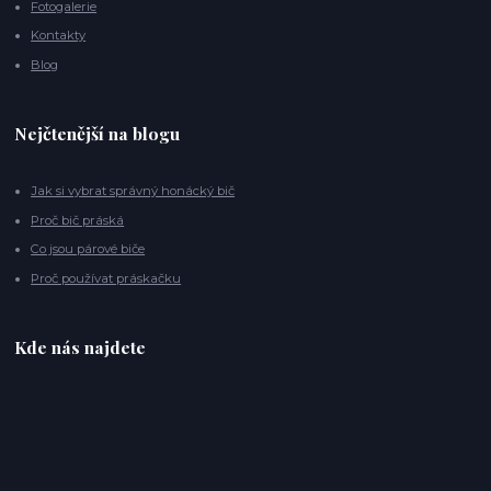
Fotogalerie
Kontakty
Blog
Nejčtenější na blogu
Jak si vybrat správný honácký bič
Proč bič práská
Co jsou párové biče
Proč používat práskačku
Kde nás najdete