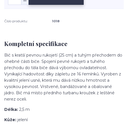
Číslo produktu:
1018
Kompletní specifikace
Bič s kratší pevnou rukojetí (25 cm) a tuhým přechodem do
ohebné části biče. Spojení pevné rukojeti a tuhého
přechodu do těla biče dává výbornou ovladatelnost.
Vynikající hadovitost díky zápletu ze 16 řemínků. Vyroben z
kvalitní jelení usně, která mu dává nízkou hmotnost a
vysokou pevnost. Vrstvené, bandážované a obalované
jádro. Bič má místo předního turbanu kroužek z leštěné
nerez oceli.
Délka:
2,5
m
Kůže:
jelení