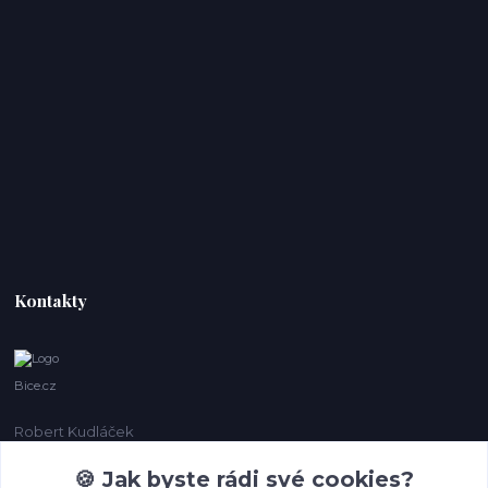
Kontakty
Bice.cz
Robert Kudláček
+420 774 431 931
🍪 Jak byste rádi své cookies?