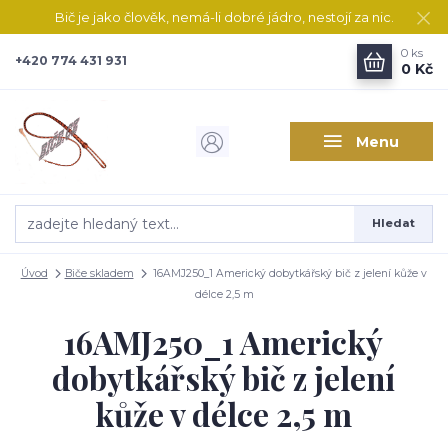
Bič je jako člověk, nemá-li dobré jádro, nestojí za nic.
0
ks
+420 774 431 931
0 Kč
Menu
Hledat
Úvod
Biče skladem
16AMJ250_1 Americký dobytkářský bič z jelení kůže v
délce 2,5 m
16AMJ250_1 Americký
dobytkářský bič z jelení
kůže v délce 2,5 m