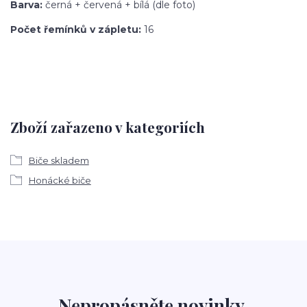
Barva:
černá + červená + bílá (dle foto)
Počet řemínků v zápletu:
16
Zboží zařazeno v kategoriích
Biče skladem
Honácké biče
Nepropásněte novinky,