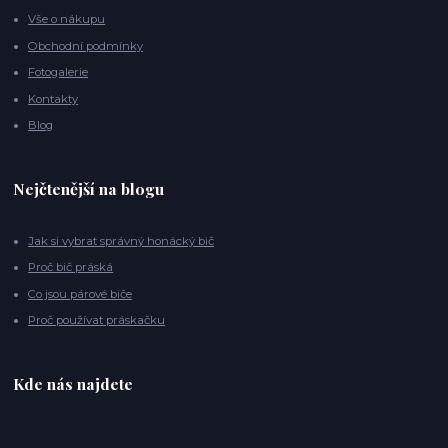
Vše o nákupu
Obchodní podmínky
Fotogalerie
Kontakty
Blog
Nejčtenější na blogu
Jak si vybrat správný honácký bič
Proč bič práská
Co jsou párové biče
Proč používat práskačku
Kde nás najdete