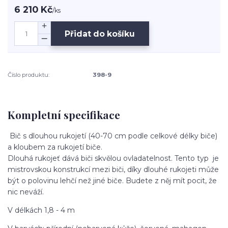
6 210 Kč
/
ks
Přidat do košíku
Číslo produktu:
398-9
Kompletní specifikace
Bič s dlouhou rukojetí (40-70 cm podle celkové délky biče)
a kloubem za rukojetí biče.
Dlouhá rukojeť dává biči skvělou ovladatelnost. Tento typ je
mistrovskou konstrukcí mezi biči, díky dlouhé rukojeti může
být o polovinu lehčí než jiné biče. Budete z něj mít pocit, že
nic neváží.
V délkách 1,8 - 4 m