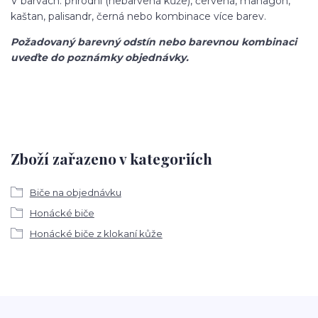
V barvách: přírodní (nebarvená kůže), červená, mahagon,
kaštan, palisandr, černá nebo kombinace více barev.
Požadovaný barevný odstín nebo barevnou kombinaci
uveďte do poznámky objednávky.
Zboží zařazeno v kategoriích
Biče na objednávku
Honácké biče
Honácké biče z klokaní kůže