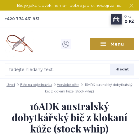
Bič je jako člověk, nemá-li dobré jádro, nestojí za nic.
0
ks
+420 774 431 931
0 Kč
Menu
Hledat
Úvod
Biče na objednávku
Honácké biče
16ADK australský dobytkářský
bič z klokaní kůže (stock whip)
16ADK australský
dobytkářský bič z klokaní
kůže (stock whip)