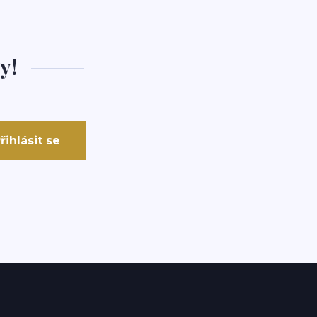
y!
řihlásit se