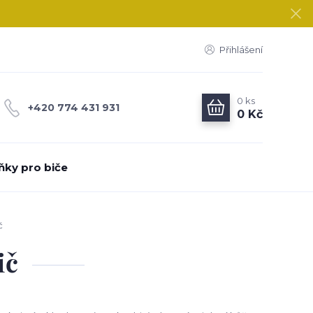
Přihlášení
0
ks
+420 774 431 931
0 Kč
ňky pro biče
č
ič