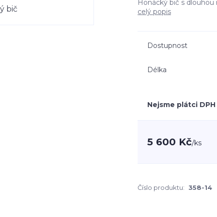
Honácký bič s dlouhou r
celý popis
Dostupnost
Délka
Nejsme plátci DPH
5 600 Kč
/
ks
Číslo produktu:
358-14