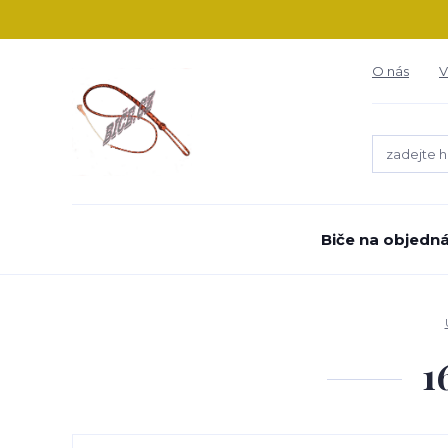
O nás
V
Biče na objedn
1