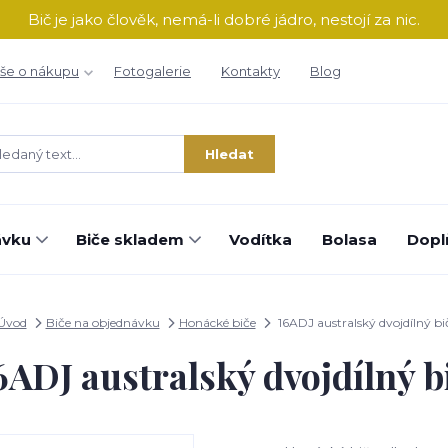
Bič je jako člověk, nemá-li dobré jádro, nestojí za nic.
še o nákupu
Fotogalerie
Kontakty
Blog
Hledat
ávku
Biče skladem
Vodítka
Bolasa
Dopl
Úvod
Biče na objednávku
Honácké biče
16ADJ australský dvojdílný bi
6ADJ australský dvojdílný b