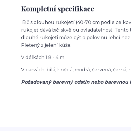
Kompletní specifikace
Bič s dlouhou rukojetí (40-70 cm podle celkov
rukojeť dává biči skvělou ovladatelnost. Tento 
dlouhé rukojeti může být o polovinu lehčí než ji
Pletený z jelení kůže.
V délkách 1,8 - 4 m
V barvách: bílá, hnědá, modrá, červená, černá,
Požadovaný barevný odstín nebo barevnou 