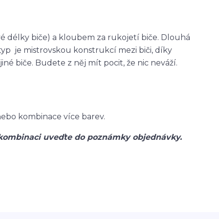
é délky biče) a kloubem za rukojetí biče. Dlouhá
typ je mistrovskou konstrukcí mezi biči, díky
né biče. Budete z něj mít pocit, že nic neváží.
 nebo kombinace více barev.
kombinaci uveďte do poznámky objednávky.