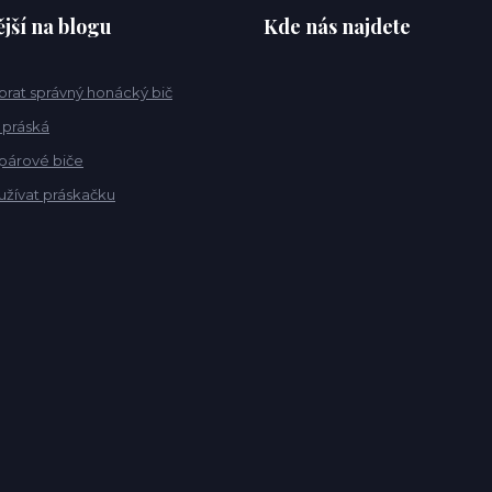
jší na blogu
Kde nás najdete
ybrat správný honácký bič
 práská
 párové biče
užívat práskačku