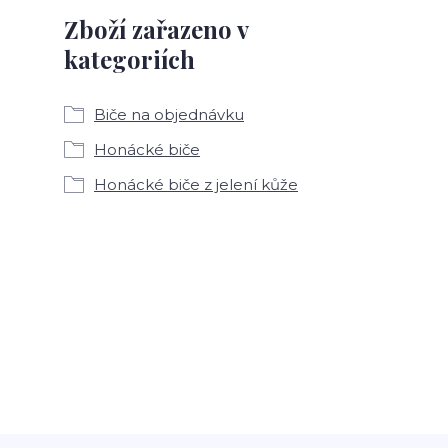
Zboží zařazeno v
kategoriích
Biče na objednávku
Honácké biče
Honácké biče z jelení kůže