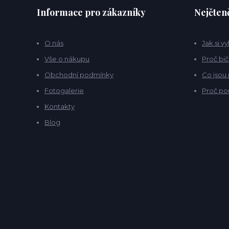
Informace pro zákazníky
Nejčteně
O nás
Jak si v
Vše o nákupu
Proč bič
Obchodní podmínky
Co jsou
Fotogalerie
Proč po
Kontakty
Blog