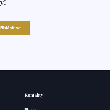
y!
řihlásit se
Kontakty