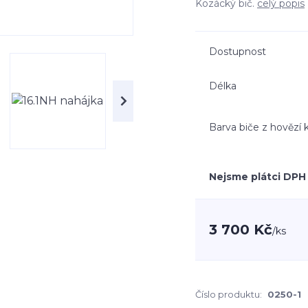
Kozácký bič.
celý popis
Dostupnost
Délka
Barva biče z hovězí 
Nejsme plátci DPH
3 700 Kč
/
ks
Číslo produktu:
0250-1