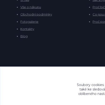
Vše o nákupu
Proč bič
Obchodní podmínky
Co jsou
Fotogalerie
Proč po
Kontakty
Blog
Soubory cookies
také ke sledová
oblíbeného nasta