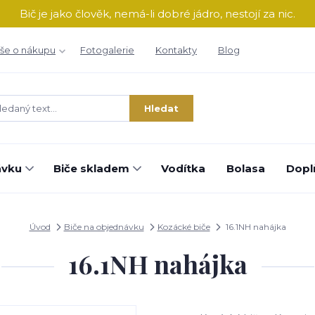
Bič je jako člověk, nemá-li dobré jádro, nestojí za nic.
še o nákupu
Fotogalerie
Kontakty
Blog
Hledat
ávku
Biče skladem
Vodítka
Bolasa
Dopl
Úvod
Biče na objednávku
Kozácké biče
16.1NH nahájka
16.1NH nahájka