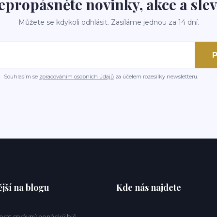
epropásněte novinky, akce a slev
Můžete se kdykoli odhlásit. Zasíláme jednou za 14 dní.
P
Souhlasím se
zpracováním osobních údajů
za účelem rozesílky newsletteru.
jší na blogu
Kde nás najdete
ybrat správný honácký bič