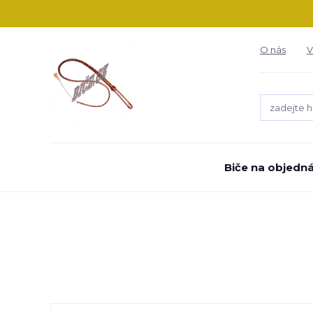
O nás
V
Biče na objedn