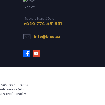
Bice.cz
Robert Kudláček
+420 774 431 931
info@bice.cz
 vašeho souhlasu
amatování vašeho
ašim preferencím.