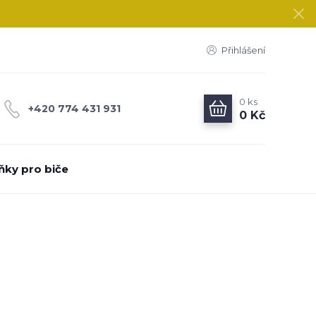
Přihlášení
0
ks
+420 774 431 931
0 Kč
ňky pro biče