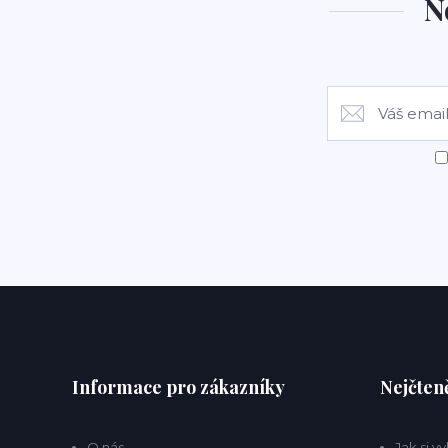
N
Informace pro zákazníky
Nejčteně
O nás
Jak si v