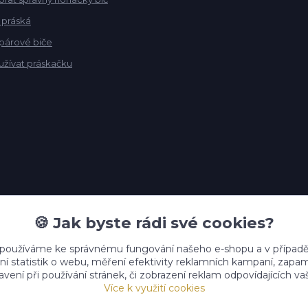
 práská
 párové biče
užívat práskačku
🍪 Jak byste rádi své cookies?
 používáme ke správnému fungování našeho e-shopu a v případě
ní statistik o webu, měření efektivity reklamních kampaní, zap
vení při používání stránek, či zobrazení reklam odpovídajících v
Více k využití cookies
Upravit sběr cookies.