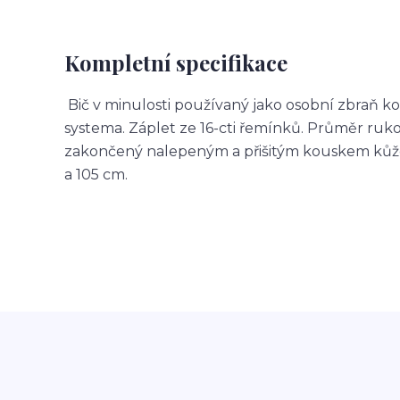
Kompletní specifikace
Bič v minulosti používaný jako osobní zbraň k
systema. Záplet ze 16-cti řemínků. Průměr rukoj
zakončený nalepeným a přišitým kouskem kůže,
a 105 cm.