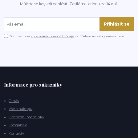
Můžete se kdykoli odhlásit. Zasíláme jednou za 14 dní.
Přihlásit se
Souhlasím se
zpracováním osobních údajů
za účelem rozesílky newsletteru.
Informace pro zákazníky
O nás
Vše o nákupu
Obchodní podmínky
Fotogalerie
Kontakty