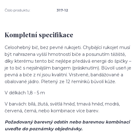
Číslo produktu:
317-12
Kompletní specifikace
Celoohebný bič, bez pevné rukojeti. Chybějící rukojeť musí
být nahrazena vyšší hmotností biče a posunutím těžiště,
díky kterému tento bič nejlépe předává energii do špičky –
je to bič s nejsilnějším bangem (prásknutím). Bůvolí useň je
pevná a biče z ní jsou kvalitní. Vrstvené, bandážované a
obalované jádro. Pletený ze 12 řemínků bůvolí kůže.
V délkách 1,8 - 5 m
V barvách: bílá, žlutá, světlá hněď, tmavá hněď, modrá,
červená, černá, nebo kombinace více barev.
Požadovaný barevný odstín nebo barevnou kombinaci
uveďte do poznámky objednávky.