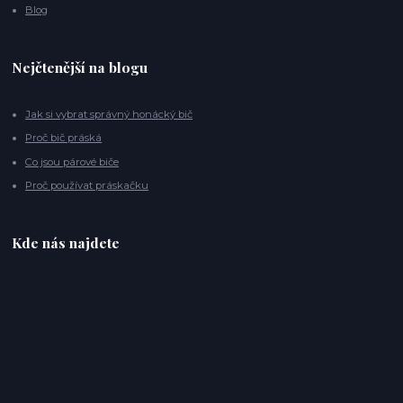
Blog
Nejčtenější na blogu
Jak si vybrat správný honácký bič
Proč bič práská
Co jsou párové biče
Proč používat práskačku
Kde nás najdete