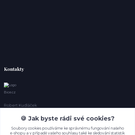
Kontakty
Bice.cz
Robert Kudláček
+420 774 431 931
🍪 Jak byste rádi své cookies?
info@bice.cz
Soubory cookies používáme ke správnému fungování našeho
e-shopu a v případě vašeho souhlasu také ke sledování statistik