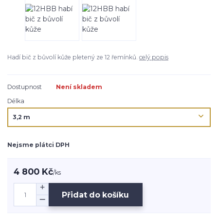
Hadí bič z bůvolí kůže pletený ze 12 řemínků.
celý popis
Dostupnost
Není skladem
Délka
Nejsme plátci DPH
4 800 Kč
/
ks
Přidat do košíku