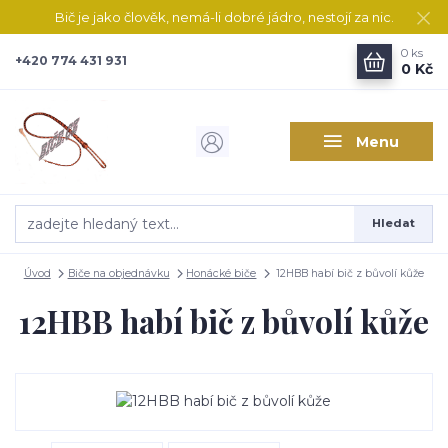
Bič je jako člověk, nemá-li dobré jádro, nestojí za nic.
0
ks
+420 774 431 931
0 Kč
Menu
Hledat
Úvod
Biče na objednávku
Honácké biče
12HBB habí bič z bůvolí kůže
12HBB habí bič z bůvolí kůže