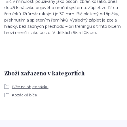
Bič v minulosti používaný jako osobní zbraň kozáků, dnes
slouží k nácviku bojového umění systema. Záplet ze 12-cti
řemínků. Průměr rukojeti je 30 mm. Bič pletený od špičky,
přehnutím a spletením řemínků. Výsledný záplet je zcela
hladký, bez žádných přechodů – při tréningu s tímto bičem
hrozí menší riziko úrazu. V délkách 95 a 105 cm.
Zboží zařazeno v kategoriích
Biče na objednávku
Kozácké biče