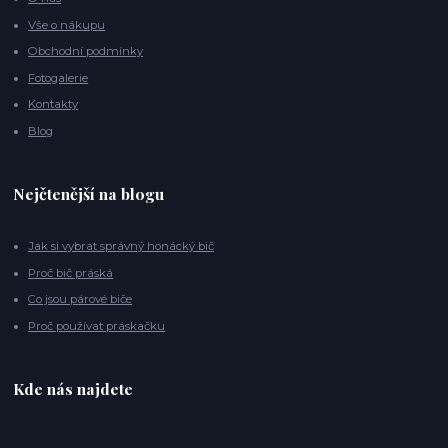
Vše o nákupu
Obchodní podmínky
Fotogalerie
Kontakty
Blog
Nejčtenější na blogu
Jak si vybrat správný honácký bič
Proč bič práská
Co jsou párové biče
Proč používat práskačku
Kde nás najdete