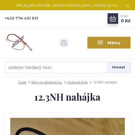
Bič je jako člověk, nemá-li dobré jádro, nestojí za nic.
0
ks
+420 774 431 931
0 Kč
Menu
Hledat
Úvod
Biče na objednávku
Kozácké biče
12.3NH nahájka
12.3NH nahájka