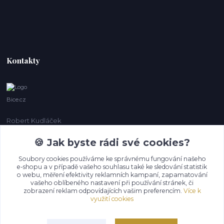
Kontakty
Bice.cz
Robert Kudláček
+420 774 431 931
🍪 Jak byste rádi své cookies?
info@bice.cz
Soubory cookies používáme ke správnému fungování našeho
e-shopu a v případě vašeho souhlasu také ke sledování statistik
o webu, měření efektivity reklamních kampaní, zapamatování
vašeho oblíbeného nastavení při používání stránek, či
zobrazení reklam odpovídajících vašim preferencím.
Více k
využití cookies