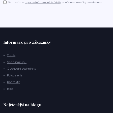
Souhlasím se
zpracováním osobních údajů
za účelem rozesílky newsletteru.
Informace pro zákazníky
O nás
Vše o nákupu
Obchodní podmínky
Fotogalerie
Kontakty
Blog
Nejčtenější na blogu