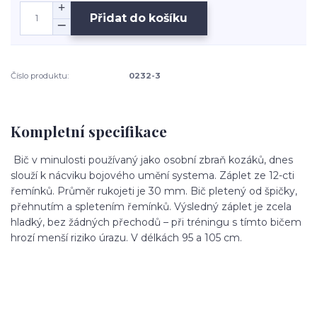
Přidat do košíku
Číslo produktu:
0232-3
Kompletní specifikace
Bič v minulosti používaný jako osobní zbraň kozáků, dnes
slouží k nácviku bojového umění systema. Záplet ze 12-cti
řemínků. Průměr rukojeti je 30 mm. Bič pletený od špičky,
přehnutím a spletením řemínků. Výsledný záplet je zcela
hladký, bez žádných přechodů – při tréningu s tímto bičem
hrozí menší riziko úrazu. V délkách 95 a 105 cm.