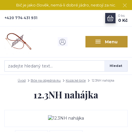
Bič je jako člověk, nemá-li dobré jádro, nestojí za nic.
0
ks
+420 774 431 931
0 Kč
Menu
Hledat
Úvod
Biče na objednávku
Kozácké biče
12.3NH nahájka
12.3NH nahájka