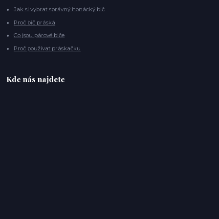
Jak si vybrat správný honácký bič
Proč bič práská
Co jsou párové biče
Proč používat práskačku
Kde nás najdete