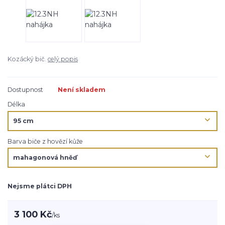
Kozácký bič.
celý popis
Dostupnost
Není skladem
Délka
Barva biče z hovězí kůže
Nejsme plátci DPH
3 100 Kč
/
ks