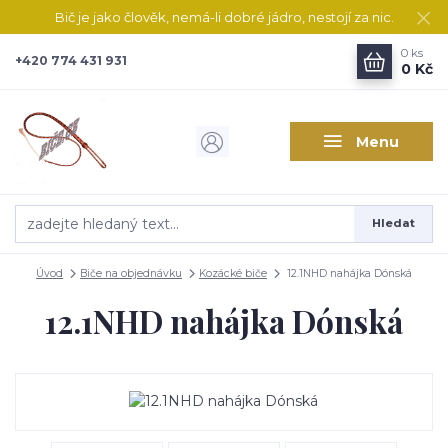
Bič je jako člověk, nemá-li dobré jádro, nestojí za nic.
0
ks
+420 774 431 931
0 Kč
Menu
Hledat
Úvod
Biče na objednávku
Kozácké biče
12.1NHD nahájka Dónská
12.1NHD nahájka Dónská