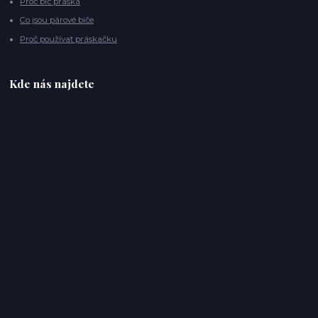
Proč bič práská
Co jsou párové biče
Proč používat práskačku
Kde nás najdete