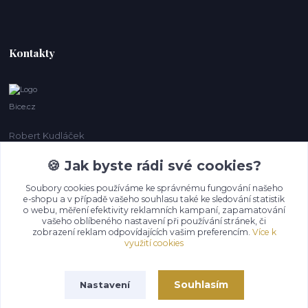
Kontakty
Bice.cz
Robert Kudláček
+420 774 431 931
🍪 Jak byste rádi své cookies?
info@bice.cz
Soubory cookies používáme ke správnému fungování našeho
e-shopu a v případě vašeho souhlasu také ke sledování statistik
o webu, měření efektivity reklamních kampaní, zapamatování
vašeho oblíbeného nastavení při používání stránek, či
zobrazení reklam odpovídajících vašim preferencím.
Více k
využití cookies
Souhlasím
Nastavení
Upravit sběr cookies.