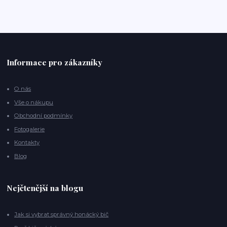
Informace pro zákazníky
O nás
Vše o nákupu
Obchodní podmínky
Fotogalerie
Kontakty
Blog
Nejčtenější na blogu
Jak si vybrat správný honácký bič